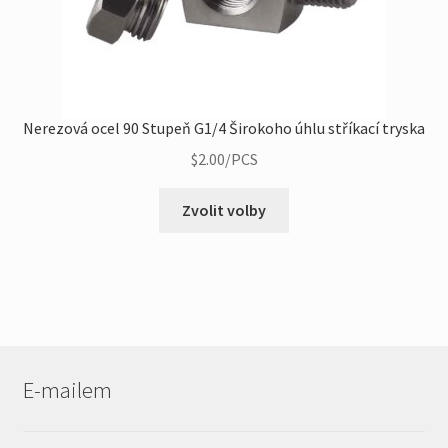
Nerezová ocel 90 Stupeň G1/4 Širokoho úhlu stříkací tryska
$
2.00
/PCS
Tento
Zvolit volby
produkt
má
více
variant.
Možnosti
lze
vybrat
E-mailem
na
stránce