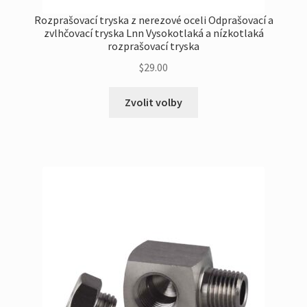
Rozprašovací tryska z nerezové oceli Odprašovací a
zvlhčovací tryska Lnn Vysokotlaká a nízkotlaká
rozprašovací tryska
$
29.00
Tento
Zvolit volby
produkt
má
více
variant.
Možnosti
lze
vybrat
na
stránce
produktu