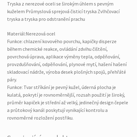
tryska
Tryska z nerezové oceli se širokým úhlem s pevným
a
kuželem Průmyslová sprejová čisticí tryska Zvlhčovací
tryska
tryska a tryska pro odstranění prachu
pro
odstranění
Materiál:Nerezová ocel
prachu
Funkce: chlazení kovového povrchu, kapičky disperze
Množství
během chemické reakce, ovládání zdvihu čištění,
povrchová úprava, aplikace výměny tepla, odpěňování,
provzdušňování, odpěňování, plynové mytí, hašení hašení
skladovací nádrže, výroba desek plošných spojů, přehřáté
páry.
Funkce: Tvar stříkání je pevný kužel, úderná plocha je
kulatá, pokrytí je rovnoměrnější, rozsah použití je široký,
průměr kapiček je střední až velký, jedinečný design čepele
a průtokový kanál poskytují vynikající kontrolu a
rovnoměrné rozložení postřiku.