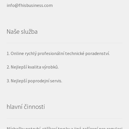
produktu
info@fhisbusiness.com
Naše služba
1. Online rychlý profesionální technické poradenství.
2. Nejlepší kvalita výrobků.
3. Nejlepší poprodejní servis.
hlavní činnosti
Míchačky potrubí, stříkací trysky a jiná zařízení pro regulaci