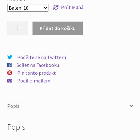
Průhledná
Tryska
Přidat do košíku
z
nerezové
oceli
se
Podělte se na Twitteru
širokým
Sdílet na Facebooku
úhlem
Pin tento produkt
s
Podíl e-mailem
pevným
kuželem
Průmyslová
Popis
sprejová
čisticí
Popis
tryska
Zvlhčovací