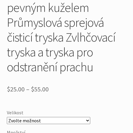
pevným kuželem
Průmyslová sprejová
čisticí tryska Zvlhčovací
tryska a tryska pro
odstranění prachu
Cenové
$
25.00
–
$
55.00
rozpětí:
$25.00
Velikost
přes
$55.00
Množství