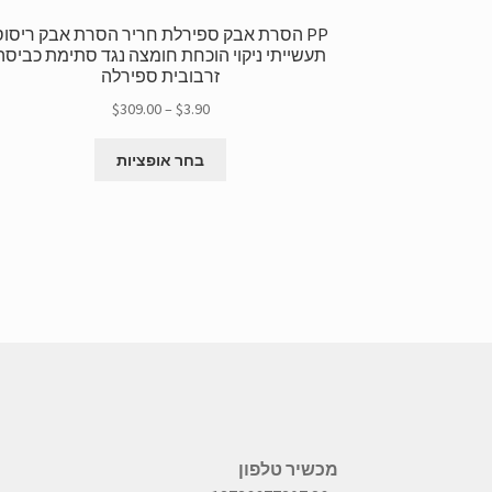
PP הסרת אבק ספירלת חריר הסרת אבק ריסוס
תעשייתי ניקוי הוכחת חומצה נגד סתימת כביסה
זרבובית ספירלה
טווח
$
309.00
–
$
3.90
מחירים:
למוצר
$3.90
בחר אופציות
זה
בְּאֶמצָעוּת
יש
$309.00
גרסאות
מרובות.
ניתן
לבחור
את
האפשרויות
בדף
המוצר
מכשיר טלפון