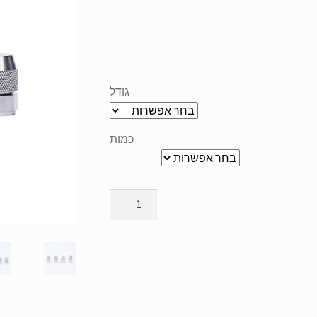
גודל
כמות
2
דקה
אקדח
ריסוס
נירוסטה
זרבובית
אטומה