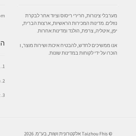
מערבלי צינורות, חרירי ריסוס וציוד אחר לבקרת
com
נוזלים. מדינות המכירות הראשיות, ארצות הברית,
יפן, איטליה, צרפת, הולנד ומדינות אחרות.
הש
אנו ממשיכים לחדש, להבטיח איכות ושירות מוצר, ו
הוכרו על ידי לקוחות במדינות שונות.
1. באינטרנט מהיר ייעוץ טכני מקצועי.
2. מוצרים באיכות הטובה ביותר.
3. Best לאחר שירות ומכירות.
© Taizhou Fhis אלקטרונית ושות, בע"מ. 2026