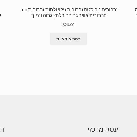
זרבובית נירוסטה זרבובית ניקוי ולחות זרבובית Lnn
זרבובית אוויר גבוהה בלחץ גבוה ונמוך
ק
$
29.00
למוצר
בחר אופציות
זה
יש
גרסאות
מרובות.
ניתן
לבחור
את
האפשרויות
בדף
המוצר
עסק מרכזי
דו