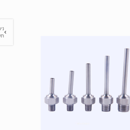
ני
תעש