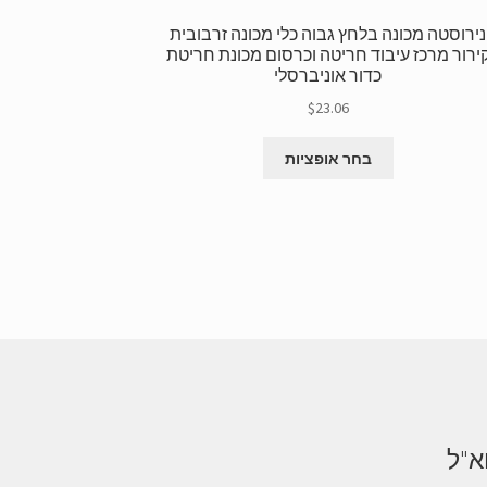
נירוסטה מכונה בלחץ גבוה כלי מכונה זרבובית
ירור מרכז עיבוד חריטה וכרסום מכונת חריטת
כדור אוניברסלי
$
23.06
למוצר
בחר אופציות
זה
יש
גרסאות
מרובות.
ניתן
לבחור
את
האפשרויות
בדף
המוצר
א"ל