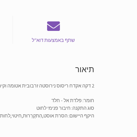
שתף באמצעות דוא"ל
תיאור
2 דקה אקדח ריסוס נירוסטה זרבובית אטומה וקירור זרבובית מרסנת
חומר: פלדת אל - חלד
סוג התקנה: חיבור פנימי לחוט
היקף היישום: הסרת אוסט,הִתקָרְרוּת,חיטוי,לחות