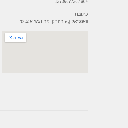
+86 13736677307
כתובת
וואנג'יאקון, עיר יוחנן, מחוז ג'ג'יאנג, סין