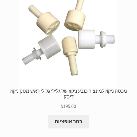
לבחור
את
האפשרויות
בדף
המוצר
מכסה ניקוז למינציה כובע ניקוז של גלילי גלילי ראש מסנן ניקוז
דיסק
$
195.00
למוצר
בחר אופציות
זה
יש