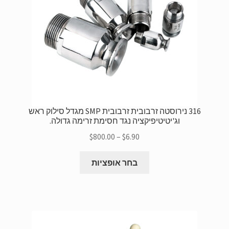
בדף
המוצר
316 נירוסטה זרבובית זרבובית SMP מגדל סילוק ראש
וג'יטיטיפיקציה נגד חסימת זרימה גדולה.
טווח
$
800.00
–
$
6.90
מחירים:
למוצר
$6.90
בחר אופציות
זה
בְּאֶמצָעוּת
יש
$800.00
גרסאות
מרובות.
ניתן