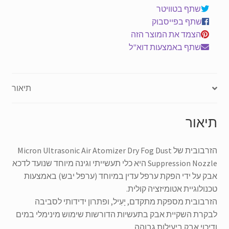
פיית
שתף בטוויטר
דיכוי
שתף בפייסבוק
אבק
הצמד את המוצר הזה
יבש
שתף באמצעות דוא"ל
ערפל
כמות
תיאור
תיאור
הזרבובית של Micron Ultrasonic Air Atomizer Dry Fog Dust
Suppression Nozzle היא כלי תעשייתי וגינה מיוחד שנועד לדכא
אבק על ידי הפקת ערפל עדין במיוחד
(
ערפל יבש
)
באמצעות
טכנולוגיית אטומיזציה קולית
.
הזרבובית מספקת מתקדם
,
יָעִיל
,
ופתרון ידידותי לסביבה
לבקרת השקיית אבק בתעשיות הדורשות שימוש מינימלי במים
ודיכוי אבק ביעילות גבוהה
.