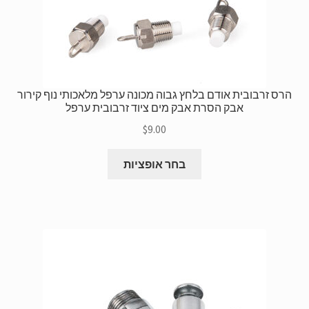
הרס זרבובית אודם בלחץ גבוה מכונה ערפל מלאכותי נוף קירור
אבק הסרת אבק מים ציוד זרבובית ערפל
$
9.00
למוצר
בחר אופציות
זה
יש
גרסאות
מרובות.
ניתן
לבחור
את
האפשרויות