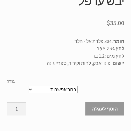
יבש ערפל
$
35.00
חומר:
304 פלדת אל - חלד
לחץ גז
:
5.2
בַּר
לחץ מים
:
1.2
בַּר
יישום:
פינוי אבק,
לחות וקירור
,
ספריי גינה
גודל
Micron
הוסף לעגלה
Ultrasonic
Air
Atomizer