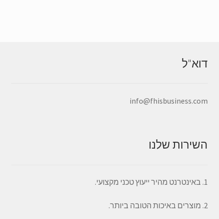
גרסאות
מרובות.
ניתן
לבחור
את
דוא"ל
האפשרויות
בדף
המוצר
info@fhisbusiness.com
השירות שלנו
1. באינטרנט מהיר ייעוץ טכני מקצועי.
2. מוצרים באיכות הטובה ביותר.