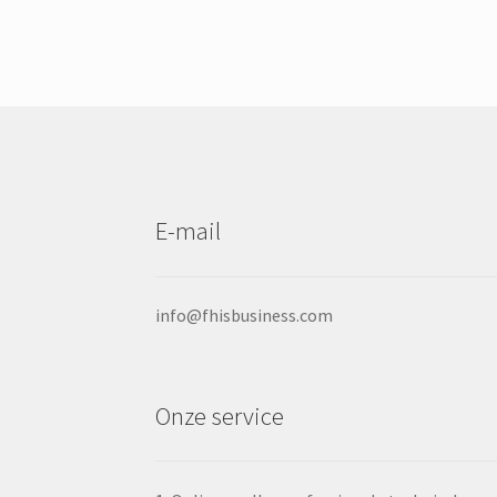
De
opties
kunnen
op
de
productpagi
worden
gekozen
E-mail
info@fhisbusiness.com
Onze service