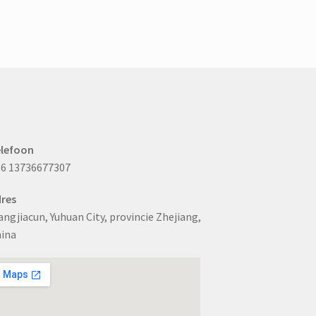
kunnen
op
de
productpagina
worden
gekozen
elefoon
6 13736677307
res
ngjiacun, Yuhuan City, provincie Zhejiang,
ina