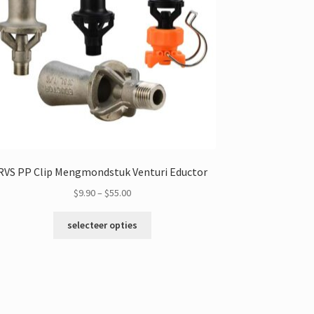
RVS PP Clip Mengmondstuk Venturi Eductor
Prijsklasse:
$
9.90
–
$
55.00
$9.90
Dit
door
selecteer opties
product
$55.00
heeft
meerdere
varianten.
De
opties