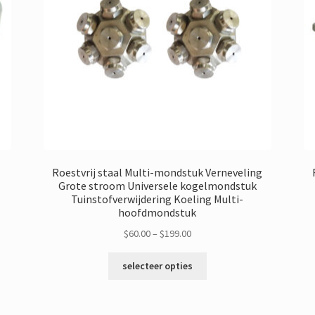
Roestvrij staal Multi-mondstuk Verneveling
Grote stroom Universele kogelmondstuk
Tuinstofverwijdering Koeling Multi-
hoofdmondstuk
Prijsklasse:
$
60.00
–
$
199.00
$60.00
Dit
door
selecteer opties
product
$199.00
heeft
meerdere