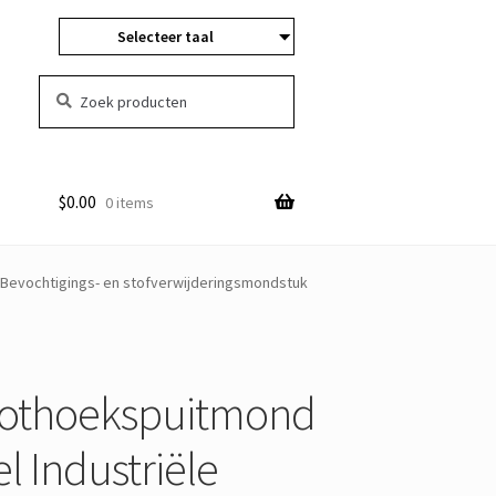
Selecteer taal
Zoeken:
Zoeken
$
0.00
0 items
 Bevochtigings- en stofverwijderingsmondstuk
roothoekspuitmond
l Industriële