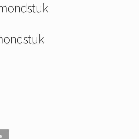
smondstuk
smondstuk
e