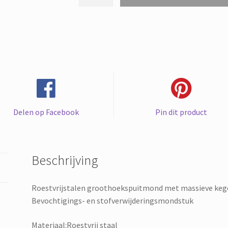
groothoekspuitmond
met
massieve
kegel
Industriële
sproeierreinigingsmondstuk
Bevochtigings-
en
stofverwijderingsmondstuk
Delen op Facebook
Pin dit product
aantal
stuks
Beschrijving
Roestvrijstalen groothoekspuitmond met massieve kege
Bevochtigings- en stofverwijderingsmondstuk
Materiaal:Roestvrij staal