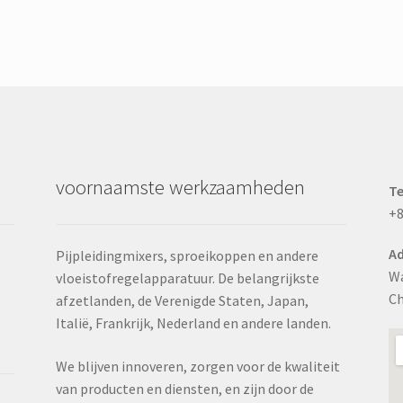
varianten.
De
opties
kunnen
op
de
na
productpagina
worden
gekozen
voornaamste werkzaamheden
T
+8
Ad
Pijpleidingmixers, sproeikoppen en andere
Wa
vloeistofregelapparatuur. De belangrijkste
Ch
afzetlanden, de Verenigde Staten, Japan,
Italië, Frankrijk, Nederland en andere landen.
We blijven innoveren, zorgen voor de kwaliteit
van producten en diensten, en zijn door de