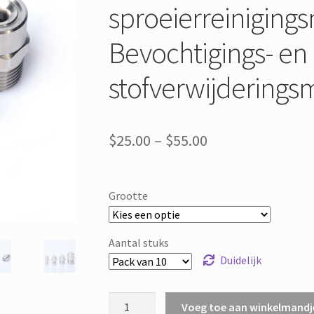
sproeierreiniging
Bevochtigings- en
stofverwijdering
Prijsklasse:
$
25.00
–
$
55.00
$25.00
door
Grootte
$55.00
Aantal stuks
Duidelijk
Roestvrijstalen
Voeg toe aan winkelmandj