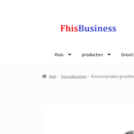
Ga
Meteen
naar
naar
navigatie
de
inhoud
Huis
producten
Groot
Huis
Sproeikoppen
Roestvrijstalen grooth